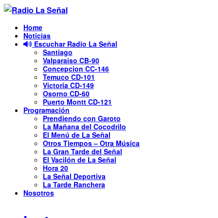
Skip to the content
Home
Noticias
Escuchar Radio La Señal
Santiago
Valparaiso CB-90
Concepcion CC-146
Temuco CD-101
Victoria CD-149
Osorno CD-60
Puerto Montt CD-121
Programación
Prendiendo con Garoto
La Mañana del Cocodrilo
El Menú de La Señal
Otros Tiempos – Otra Música
La Gran Tarde del Señal
El Vacilón de La Señal
Hora 20
La Señal Deportiva
La Tarde Ranchera
Nosotros