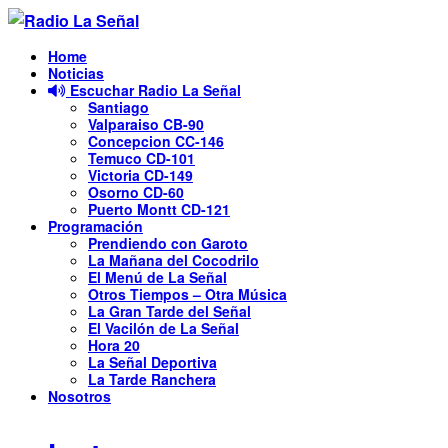
Skip to the content
Home
Noticias
Escuchar Radio La Señal
Santiago
Valparaiso CB-90
Concepcion CC-146
Temuco CD-101
Victoria CD-149
Osorno CD-60
Puerto Montt CD-121
Programación
Prendiendo con Garoto
La Mañana del Cocodrilo
El Menú de La Señal
Otros Tiempos – Otra Música
La Gran Tarde del Señal
El Vacilón de La Señal
Hora 20
La Señal Deportiva
La Tarde Ranchera
Nosotros